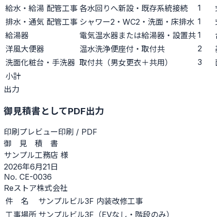
1
給水・給湯 配管工事
各水回りへ新設・既存系統接続
1
排水・通気 配管工事
シャワー2・WC2・洗面・床排水
1
給湯器
電気温水器または給湯器・設置共
2
洋風大便器
温水洗浄便座付・取付共
3
洗面化粧台・手洗器
取付共（男女更衣＋共用）
小計
出力
御見積書としてPDF出力
印刷プレビュー
印刷 / PDF
御 見 積 書
サンプル工務店 様
2026年6月21日
No. CE-0036
Reストア株式会社
件 名
サンプルビル3F 内装改修工事
工事場所
サンプルビル3F（EVなし・階段のみ）