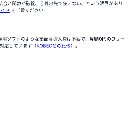
ル結合と関数が破綻、④外出先で使えない、という限界があり
ガイド
をご覧ください。
専用ソフトのような高額な導入費は不要で、
月額0円のフリー
も対応しています（
KOBECとの比較
）。