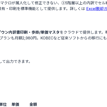
、②マクロが属人化して修正できない、③5階層以上の内訳でセ
共有・印刷を標準機能として提供します。詳しくは
Excel脱却
ウン内訳書印刷・歩掛/単価マスタ
をクラウドで提供します。
dプランも月額2,980円。KOBECなど従来ソフトからの移行に
して出力できます。
単位
単価
金額