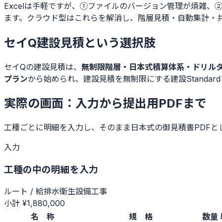
Excelは手軽ですが、①ファイルのバージョン管理が煩雑
ます。クラウド型はこれらを解消し、階層見積・自動集計・
セイQ建設見積という選択肢
セイQの建設見積は、
無制限階層・日本式積算体系・ドリルダ
プラン
から始められ、建設見積を無制限にする建設Standar
実際の画面：入力から提出用PDFまで
工種ごとに明細を入力し、そのまま日本式の御見積書PDFと
入力
工種の中の明細を入力
ルート
/
給排水衛生設備工事
小計 ¥1,880,000
名 称
規 格
数量